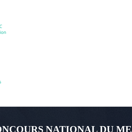
C
tion
s
NCOURS NATIONAL DU ME