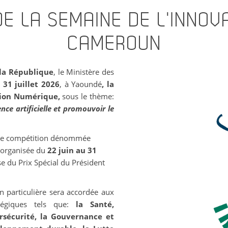
DE LA SEMAINE DE L'INNO
CAMEROUN
 la République
, le Ministère des
 31 juillet 2026
, à Yaoundé
, la
tion Numérique,
sous le thème:
nce artificielle et promouvoir le
 une compétition dénommée
 organisée du
22 juin au 31
e du Prix Spécial du Président
n particulière sera accordée aux
atégiques tels que:
la Santé,
bersécurité, la Gouvernance et