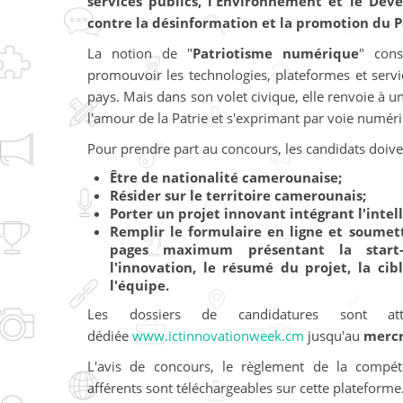
services publics, l'Environnement et le Dév
contre la désinformation et la promotion du 
La notion de "
Patriotisme numérique
" cons
promouvoir les technologies, plateformes et ser
pays. Mais dans son volet civique, elle renvoie à u
l'amour de la Patrie et s'exprimant par voie numér
Pour prendre part au concours, les candidats doive
Être de nationalité camerounaise;
Résider sur le territoire camerounais;
Porter un projet innovant intégrant l'intelli
Remplir le formulaire en ligne et soumet
pages maximum présentant la start-
l'innovation, le résumé du projet, la ci
l'équipe.
Les dossiers de candidatures sont at
dédiée
www.ictinnovationweek.cm
jusqu'au
mercr
L'avis de concours, le règlement de la compét
afférents sont téléchargeables sur cette plateforme