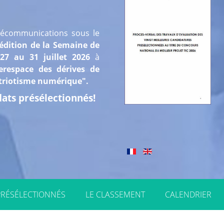
élécommunications sous le
édition de la Semaine de
7 au 31 juillet 2026
à
erespace des dérives de
patriotisme numérique".
idats présélectionnés!
PRÉSÉLECTIONNÉS
LE CLASSEMENT
CALENDRIER