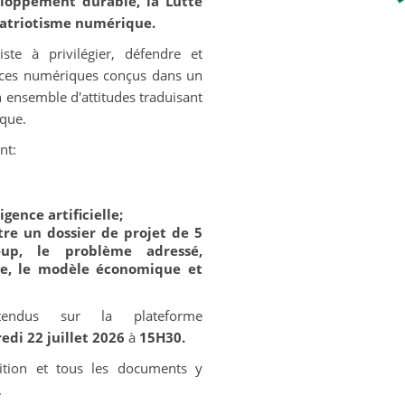
eloppement durable, la Lutte
Patriotisme numérique.
iste à privilégier, défendre et
vices numériques conçus dans un
n ensemble d'attitudes traduisant
ique.
nt:
gence artificielle;
tre un dossier de projet de 5
up, le problème adressé,
ble, le modèle économique et
tendus sur la plateforme
edi 22 juillet 2026
à
15H30.
ition et tous les documents y
.