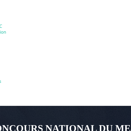
C
tion
s
NCOURS NATIONAL DU ME