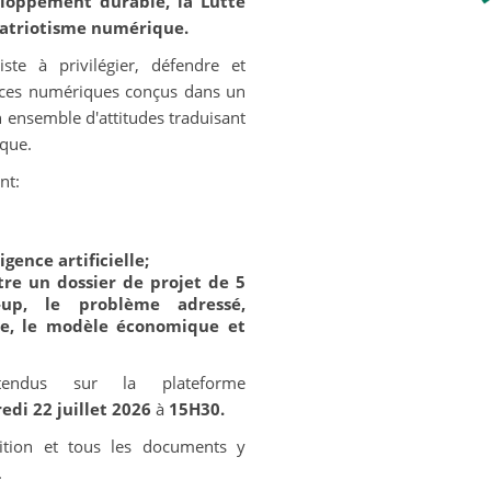
eloppement durable, la Lutte
Patriotisme numérique.
iste à privilégier, défendre et
vices numériques conçus dans un
n ensemble d'attitudes traduisant
ique.
nt:
gence artificielle;
tre un dossier de projet de 5
up, le problème adressé,
ble, le modèle économique et
tendus sur la plateforme
edi 22 juillet 2026
à
15H30.
ition et tous les documents y
.