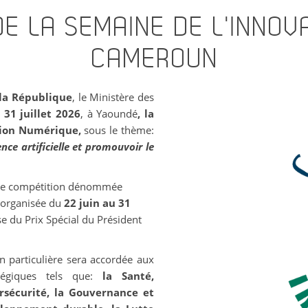
DE LA SEMAINE DE L'INNO
CAMEROUN
 la République
, le Ministère des
 31 juillet 2026
, à Yaoundé
, la
tion Numérique,
sous le thème:
nce artificielle et promouvoir le
 une compétition dénommée
 organisée du
22 juin au 31
e du Prix Spécial du Président
n particulière sera accordée aux
atégiques tels que:
la Santé,
bersécurité, la Gouvernance et