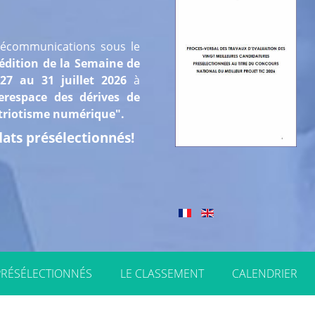
élécommunications sous le
édition de la Semaine de
7 au 31 juillet 2026
à
erespace des dérives de
patriotisme numérique".
idats présélectionnés!
PRÉSÉLECTIONNÉS
LE CLASSEMENT
CALENDRIER