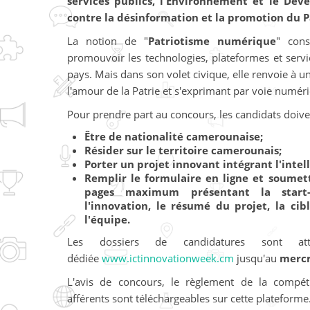
services publics, l'Environnement et le Dév
contre la désinformation et la promotion du 
La notion de "
Patriotisme numérique
" cons
promouvoir les technologies, plateformes et ser
pays. Mais dans son volet civique, elle renvoie à u
l'amour de la Patrie et s'exprimant par voie numér
Pour prendre part au concours, les candidats doive
Être de nationalité camerounaise;
Résider sur le territoire camerounais;
Porter un projet innovant intégrant l'intelli
Remplir le formulaire en ligne et soumet
pages maximum présentant la start-
l'innovation, le résumé du projet, la ci
l'équipe.
Les dossiers de candidatures sont at
dédiée
www.ictinnovationweek.cm
jusqu'au
mercr
L'avis de concours, le règlement de la compét
afférents sont téléchargeables sur cette plateforme